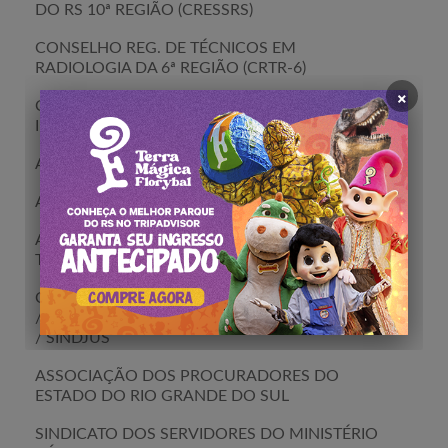
DO RS 10ª REGIÃO (CRESSRS)
CONSELHO REG. DE TÉCNICOS EM
RADIOLOGIA DA 6ª REGIÃO (CRTR-6)
×
CONSELHO REGIONAL DOS TÉCNICOS
INDUSTRIAIS (CRT-RS)
AFISVEC /
AMRIGS /
ASTC /
ASTERS
ASSOSSIAÇÃO DOS FISCAIS AGROPECUÁRIOS
ASSOCIAÇÃO DOS SERVIDORES DO
TRIBUNAL DE CONTAS RS
CEAPE/
CPERS /
FECOMERCIO /
FESSERGS
/
SINFEEAL /
SINTERGS /
SINDIFISCO
/
SINDJUS
ASSOCIAÇÃO DOS PROCURADORES DO
ESTADO DO RIO GRANDE DO SUL
SINDICATO DOS SERVIDORES DO MINISTÉRIO