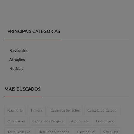
PRINCIPAIS CATEGORIAS
Novidades
Atrações
Notícias
MAIS BUSCADOS
Rua Torta
Tim-tim
Cave dos Sentidos
Cascata do Caracol
Cervejarias
Capital dos Parques
Alpen Park
Enoturismo
Tour Exclusivo
Natal dos Vinhedos
Cave de Sol
Sky Glass