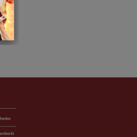
nhedos
Camboriú