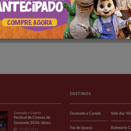
DESTINOS
Gramado e Canela
Gramado e Canela
Vale dos Vi
Festival de Cinema de
Gramado 2026: datas,
Foz do Iguaçu
Balneário 
programação e o que fazer!
07/08/2026