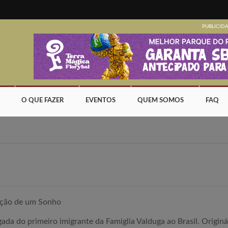
PUBLICID
O QUE FAZER
EVENTOS
QUEM SOMOS
FAQ
zação de um Sonho
ada do primeiro imigrante da Famiglia Valduga ao Brasil. Originár