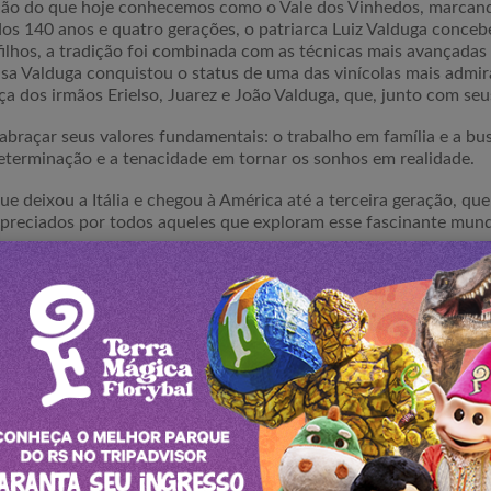
ração do que hoje conhecemos como o Vale dos Vinhedos, marcan
sados 140 anos e quatro gerações, o patriarca Luiz Valduga conc
filhos, a tradição foi combinada com as técnicas mais avançadas
a Valduga conquistou o status de uma das vinícolas mais admirad
ça dos irmãos Erielso, Juarez e João Valduga, que, junto com seu
braçar seus valores fundamentais: o trabalho em família e a bus
eterminação e a tenacidade em tornar os sonhos em realidade.
e deixou a Itália e chegou à América até a terceira geração, qu
reciados por todos aqueles que exploram esse fascinante mundo
PUBLICIDADE