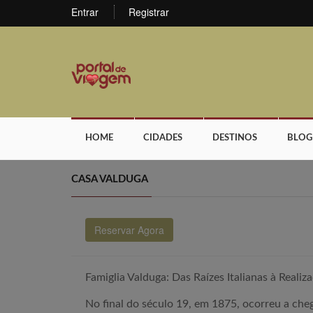
Entrar
Registrar
HOME
CIDADES
DESTINOS
BLOG
CASA VALDUGA
Reservar Agora
Famiglia Valduga: Das Raízes Italianas à Reali
No final do século 19, em 1875, ocorreu a cheg