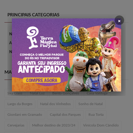
PRINCIPAIS CATEGORIAS
×
Novidades
Atrações
Notícias
MAIS BUSCADOS
Sky Glass
Natal Luz
Bento Gonçalves
Casa Valduga
Largo da Borges
Natal dos Vinhedos
Sonho de Natal
Giordani em Gramado
Capital dos Parques
Rua Torta
Cervejarias
Melhor destino de 2023/24
Vinícola Dom Cândido