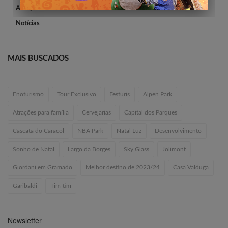
Atrações
Notícias
MAIS BUSCADOS
Enoturismo
Tour Exclusivo
Festuris
Alpen Park
Atrações para família
Cervejarias
Capital dos Parques
Cascata do Caracol
NBA Park
Natal Luz
Desenvolvimento
Sonho de Natal
Largo da Borges
Sky Glass
Jolimont
Giordani em Gramado
Melhor destino de 2023/24
Casa Valduga
Garibaldi
Tim-tim
Newsletter