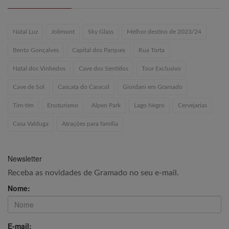
Natal Luz
Jolimont
Sky Glass
Melhor destino de 2023/24
Bento Gonçalves
Capital dos Parques
Rua Torta
Natal dos Vinhedos
Cave dos Sentidos
Tour Exclusivo
Cave de Sol
Cascata do Caracol
Giordani em Gramado
Tim-tim
Enoturismo
Alpen Park
Lago Negro
Cervejarias
Casa Valduga
Atrações para família
Newsletter
Receba as novidades de Gramado no seu e-mail.
Nome:
E-mail: