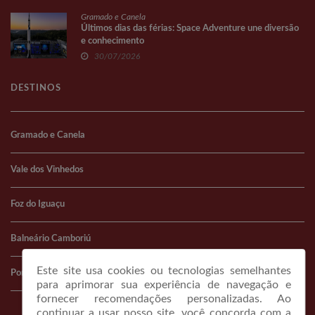
Gramado e Canela
Últimos dias das férias: Space Adventure une diversão
e conhecimento
30/07/2026
DESTINOS
Gramado e Canela
Vale dos Vinhedos
Foz do Iguaçu
Balneário Camboriú
Este site usa cookies ou tecnologias semelhantes
Porto Alegre
para aprimorar sua experiência de navegação e
fornecer recomendações personalizadas. Ao
continuar a usar nosso site, você concorda com a