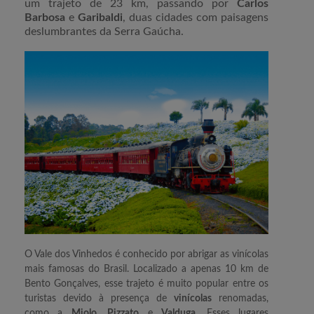
um trajeto de 23 km, passando por
Carlos
Barbosa
e
Garibaldi
, duas cidades com paisagens
deslumbrantes da Serra Gaúcha.
O Vale dos Vinhedos é conhecido por abrigar as vinícolas
mais famosas do Brasil. Localizado a apenas 10 km de
Bento Gonçalves, esse trajeto é muito popular entre os
turistas devido à presença de
vinícolas
renomadas,
como a
Miolo
,
Pizzato
e
Valduga
. Esses lugares