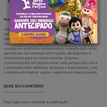
Redação Portal de Viagem
A equipe da redação do Portal de Viagem é composta por
jornalistas e editores altamente especializados,
dedicados a produzir conteúdo de excelência focado no
turismo em âmbito regional e nacional. Nossa equipe traz
consigo um profundo conhecimento e paixão pelo setor,
permitindo-nos oferecer informações abrangentes e
envolventes para os nossos leitores. Estamos
comprometidos em proporcionar uma perspectiva única
e abalizada sobre destinos, atrações e experiências, com
o objetivo de inspirar e guiar viajantes em suas jornadas.
DEIXE SEU COMETÁRIO
Faça
login
para comentar a publicação.