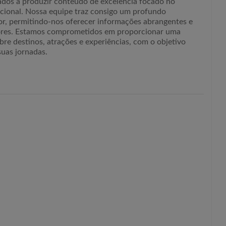
ados a produzir conteúdo de excelência focado no
acional. Nossa equipe traz consigo um profundo
or, permitindo-nos oferecer informações abrangentes e
tores. Estamos comprometidos em proporcionar uma
bre destinos, atrações e experiências, com o objetivo
suas jornadas.