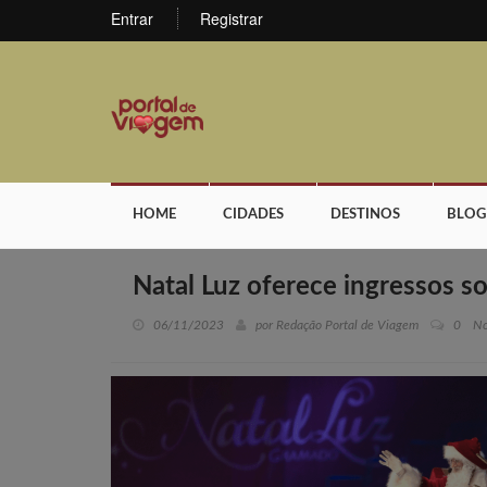
Entrar
Registrar
HOME
CIDADES
DESTINOS
BLOG
Natal Luz oferece ingressos so
06/11/2023
por Redação Portal de Viagem
0
No