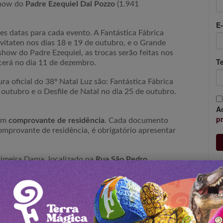
 show do
Padre Ezequiel Dal Pozzo
(1.941
E-
tes datas para cada evento. A Fantástica Fábrica
ivitaten nos dias 18 e 19 de outubro, e o Grande
 show do Padre Ezequiel, as trocas serão feitas nos
T
cerá no dia 11 de dezembro.
a oficial do 38º Natal Luz são: Fantástica Fábrica
 outubro e o Desfile de Natal no dia 25 de outubro.
A
p
 um
comprovante de residência
. Cada documento
comprovante de residência, é obrigatório apresentar
rimeira Dama, localizado na
Rua São Pedro
,
etaria de Cidadania e Assistência Social, situada
Piratini em Gramado. O horário para realizar as
eis para a troca e a quantidade necessária para a