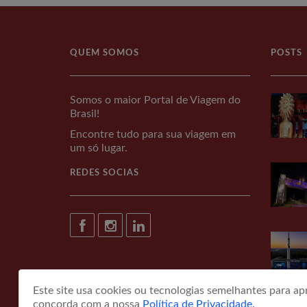
QUEM SOMOS
POSTS
Somos o maior Portal de Viagem do
Brasil!
Encontre tudo para sua viagem em
um só lugar.
REDES SOCIAS
Este site usa cookies ou tecnologias semelhantes para a
concorda com a nossa
Política de Privacidade.