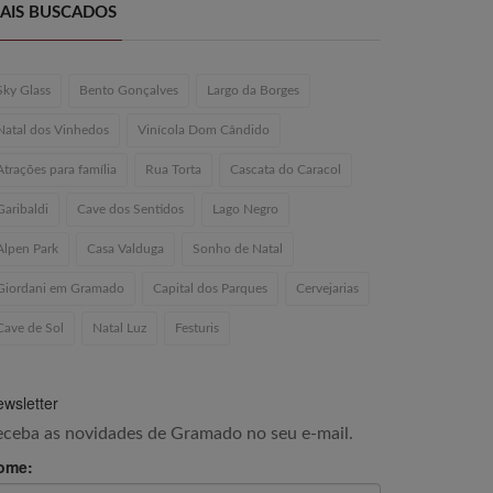
AIS BUSCADOS
Sky Glass
Bento Gonçalves
Largo da Borges
Natal dos Vinhedos
Vinícola Dom Cândido
Atrações para família
Rua Torta
Cascata do Caracol
Garibaldi
Cave dos Sentidos
Lago Negro
Alpen Park
Casa Valduga
Sonho de Natal
Giordani em Gramado
Capital dos Parques
Cervejarias
Cave de Sol
Natal Luz
Festuris
wsletter
eceba as novidades de Gramado no seu e-mail.
ome: