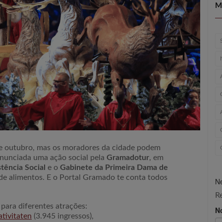
M
outubro, mas os moradores da cidade podem
 anunciada uma ação social pela
Gramadotur
, em
stência Social
e o
Gabinete da Primeira Dama de
 de alimentos. E o Portal Gramado te conta todos
Ne
R
para diferentes atrações:
N
tivitaten
(3.945 ingressos),