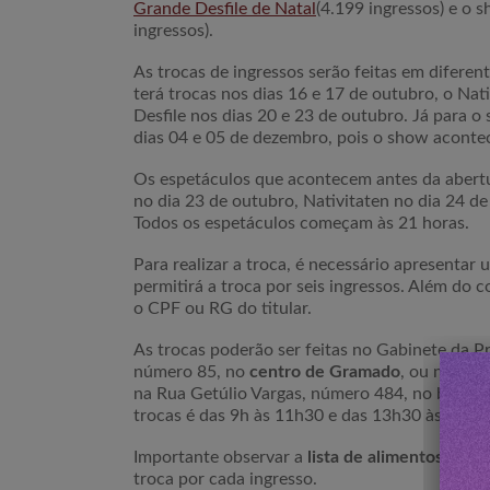
Grande Desfile de Natal
(4.199 ingressos) e o
ingressos).
As trocas de ingressos serão feitas em diferen
terá trocas nos dias 16 e 17 de outubro, o Nat
Desfile nos dias 20 e 23 de outubro. Já para o
dias 04 e 05 de dezembro, pois o show aconte
Os espetáculos que acontecem antes da abertur
no dia 23 de outubro, Nativitaten no dia 24 de
Todos os espetáculos começam às 21 horas.
Para realizar a troca, é necessário apresentar
permitirá a troca por seis ingressos. Além do 
o CPF ou RG do titular.
As trocas poderão ser feitas no Gabinete da P
número 85, no
centro de Gramado
, ou na Secr
na Rua Getúlio Vargas, número 484, no bairro 
trocas é das 9h às 11h30 e das 13h30 às 17h.
Importante observar a
lista de alimentos
possív
troca por cada ingresso.