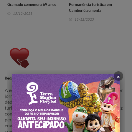
Gramado comemora 69 anos
Permanência turística em
Camboriú aumenta
15/12/2023
13/12/2023
×
Redação Portal de Viagem
A equipe da redação do Portal de VIagem é composta por
jornalistas e editores altamente especializados,
dedicados a produzir conteúdo de excelência focado no
turismo em âmbito regional e nacional. Nossa equipe traz
consigo um profundo conhecimento e paixão pelo setor,
permitindo-nos oferecer informações abrangentes e
envolventes para os nossos leitores. Estamos
comprometidos em proporcionar uma perspectiva única