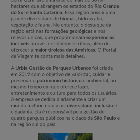
Serra Geral são uma área de mais de 30 mil
hectares que abrangem os estados do
Rio Grande
do Sul
e
Santa Catarina
. Essa região possui uma
grande diversidade de biomas, hidrografia,
vegetação e fauna. No entanto, o destaque da
região está nas
formações geológicas
e nos
relevos únicos, que proporcionam
experiências
incríveis
através de cânions e trilhas, além de
oferecer a
maior tirolesa das Américas
. O Portal
de Viagem te conta mais detalhes.
A
Urbia Gestão de Parques Urbanos
foi criada
em 2019 com o objetivo de valorizar, cuidar e
preservar o
patrimônio histórico
e ambiental, ao
mesmo tempo em que oferece lazer,
entretenimento e cultura para todos os usuários.
A empresa se dedica diariamente a criar um
mundo melhor, com mais
diversidade
,
inclusão
e
cidadania. Ela é responsável pela gestão de
quatro parques públicos na cidade de
São Paulo
e
na região sul do país.