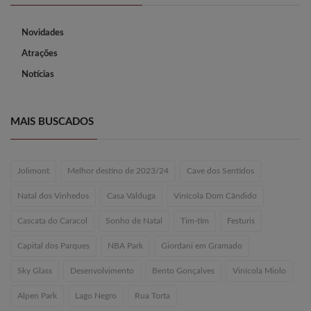
Novidades
Atrações
Notícias
MAIS BUSCADOS
Jolimont
Melhor destino de 2023/24
Cave dos Sentidos
Natal dos Vinhedos
Casa Valduga
Vinícola Dom Cândido
Cascata do Caracol
Sonho de Natal
Tim-tim
Festuris
Capital dos Parques
NBA Park
Giordani em Gramado
Sky Glass
Desenvolvimento
Bento Gonçalves
Vinícola Miolo
Alpen Park
Lago Negro
Rua Torta