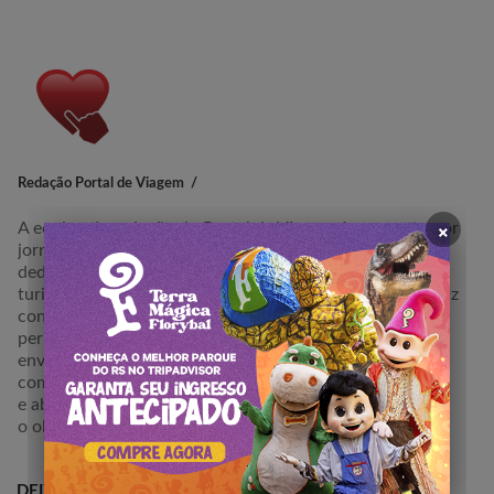
Redação Portal de Viagem
×
A equipe da redação do Portal de VIagem é composta por
jornalistas e editores altamente especializados,
dedicados a produzir conteúdo de excelência focado no
turismo em âmbito regional e nacional. Nossa equipe traz
consigo um profundo conhecimento e paixão pelo setor,
permitindo-nos oferecer informações abrangentes e
envolventes para os nossos leitores. Estamos
comprometidos em proporcionar uma perspectiva única
e abalizada sobre destinos, atrações e experiências, com
o objetivo de inspirar e guiar viajantes em suas jornadas.
DEIXE SEU COMETÁRIO