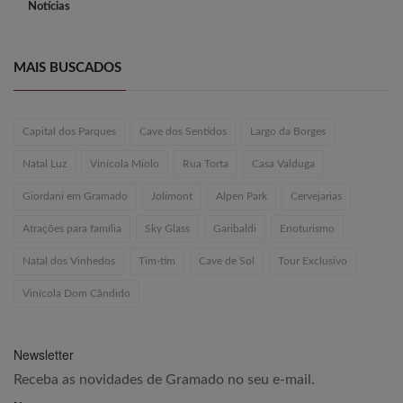
Notícias
MAIS BUSCADOS
Capital dos Parques
Cave dos Sentidos
Largo da Borges
Natal Luz
Vinícola Miolo
Rua Torta
Casa Valduga
Giordani em Gramado
Jolimont
Alpen Park
Cervejarias
Atrações para família
Sky Glass
Garibaldi
Enoturismo
Natal dos Vinhedos
Tim-tim
Cave de Sol
Tour Exclusivo
Vinícola Dom Cândido
Newsletter
Receba as novidades de Gramado no seu e-mail.