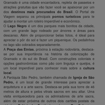
Gramado é uma cidade encantadora, repleta de passeios e
atrações gratuitas que vão fazer você se apaixonar por um
dos
destinos mais procurados do Brasil
. O Portal de
Viagem separou os principais
pontos turísticos
para te
ajudar a montar um roteiro imperdível e econômico.
O
Lago Negro
é um dos parques mais bonitos da cidade,
com um grande lago rodeado por árvores e áreas para
descanso. Além de proporcionar belas fotos, é ideal para
apreciar o pôr do sol e fazer um piquenique. Os pedalinhos
no lago são cobrados separadamente.
A
Praça das Etnias
, próxima à estação rodoviária, destaca-
se por sua importância na história da colonização de
Gramado e do sul do Brasil. Com construções coloniais e
opções gastronômicas como pão com linguiça e queijos, é
um local imperdível para conhecer mais sobre a
cultura
local
.
A Paróquia São Pedro, também chamada de
Igreja de São
Pedro,
é um local de grande interesse para apreciar a
arquitetura e a arte sacra. Destaca-se pela sua torre de 46
metros de altura e pelos vitrais sacros em seu altar. Uma
visita enriquecedora para os admiradores de arte sacra,
além de estar próxima de outros dois cartões postais da