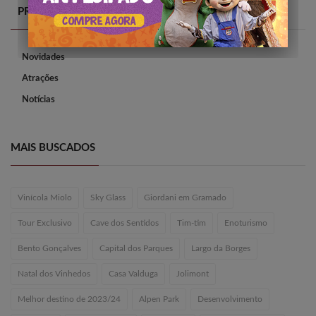
PRINCIPAIS CATEGORIAS
Novidades
Atrações
Notícias
MAIS BUSCADOS
Vinícola Miolo
Sky Glass
Giordani em Gramado
Tour Exclusivo
Cave dos Sentidos
Tim-tim
Enoturismo
Bento Gonçalves
Capital dos Parques
Largo da Borges
Natal dos Vinhedos
Casa Valduga
Jolimont
Melhor destino de 2023/24
Alpen Park
Desenvolvimento