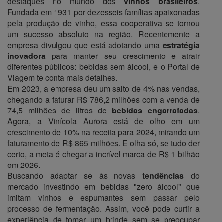
destaques no mundo dos
vinhos brasileiros
.
Fundada em 1931 por dezesseis famílias apaixonadas
pela produção de vinho, essa cooperativa se tornou
um sucesso absoluto na região. Recentemente a
empresa divulgou que está adotando uma
estratégia
inovadora
para manter seu crescimento e atrair
diferentes públicos: bebidas sem álcool, e o Portal de
Viagem te conta mais detalhes.
Em 2023, a empresa deu um salto de 4% nas vendas,
chegando a faturar R$ 786,2 milhões com a venda de
74,5 milhões de litros de
bebidas engarrafadas
.
Agora, a Vinícola Aurora está de olho em um
crescimento de 10% na receita para 2024, mirando um
faturamento de R$ 865 milhões. E olha só, se tudo der
certo, a meta é chegar a incrível marca de R$ 1 bilhão
em 2026.
Buscando adaptar se às novas
tendências
do
mercado investindo em bebidas "zero álcool" que
imitam vinhos e espumantes sem passar pelo
processo de fermentação. Assim, você pode curtir a
experiência de tomar um brinde sem se preocupar