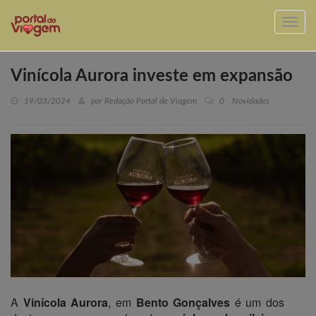
Vinícola Aurora investe em expansão
19/03/2024
por Redação Portal de Viagem
0
Novidades
A
Vinícola Aurora
, em
Bento Gonçalves
é um dos