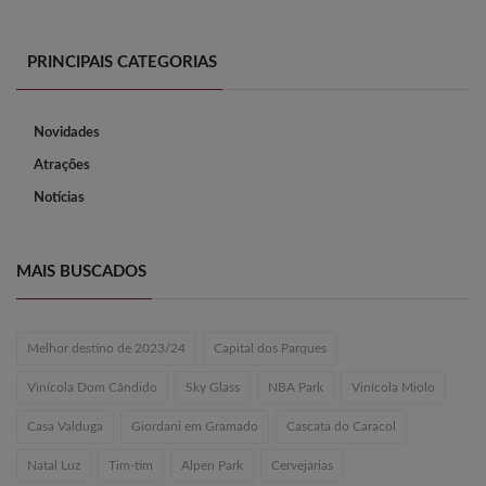
PRINCIPAIS CATEGORIAS
Novidades
Atrações
Notícias
MAIS BUSCADOS
Melhor destino de 2023/24
Capital dos Parques
Vinícola Dom Cândido
Sky Glass
NBA Park
Vinícola Miolo
Casa Valduga
Giordani em Gramado
Cascata do Caracol
Natal Luz
Tim-tim
Alpen Park
Cervejarias