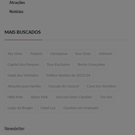
Atrações
Notícias
MAIS BUSCADOS
Sky Glass
Festuris
Cervejarias
Rua Torta
Jolimont
Capital dos Parques
Tour Exclusivo
Bento Gonçalves
Natal dos Vinhedos
Melhor destino de 2023/24
Atrações para família
Cascata do Caracol
Cave dos Sentidos
NBA Park
Alpen Park
Vinícola Dom Cândido
Tim-tim
Largo da Borges
Natal Luz
Giordani em Gramado
Newsletter