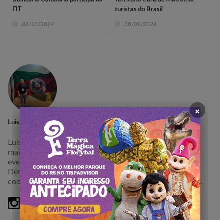
FIT
turistas do Brasil
02/10/2024
30/09/2024
×
Luis Sebastiani
Luis Alexandre, especialista em Turismo de Experiência,
mais de 15 anos atuação na Hotelaria e Organização de
eventos.
Desenvolvimento de Projetos Comerciais e atualmente
coordenando execução do Editorial do Portal de Viagem.