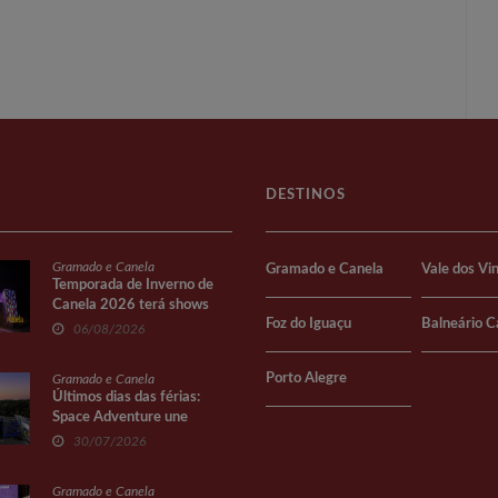
DESTINOS
Gramado e Canela
Gramado e Canela
Vale dos Vi
Temporada de Inverno de
Canela 2026 terá shows
Foz do Iguaçu
Balneário 
gratuitos na Praça João
06/08/2026
Corrêa
Porto Alegre
Gramado e Canela
Últimos dias das férias:
Space Adventure une
diversão e conhecimento
30/07/2026
Gramado e Canela