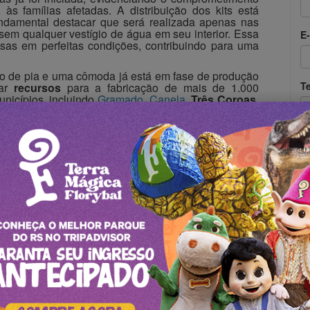
ia
às famílias afetadas. A distribuição dos kits está
ndamental destacar que será realizada apenas nas
em qualquer vestígio de água em seu interior. Essa
E-
as em perfeitas condições, contribuindo para uma
io de pia e uma cômoda já está em fase de produção
T
iar
recursos
para a fabricação de mais de 1.000
unicípios, incluindo
Gramado
,
Canela
,
Três Coroas
,
lidades no
Vale do Sinos
e na Região Metropolitana
A
p
O Rio Grande conta contigo!
09/05/2024