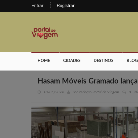
Entrar
Registrar
HOME
CIDADES
DESTINOS
BLOG
Hasam Móveis Gramado lança 
10/05/2024
por Redação Portal de Viagem
0
No