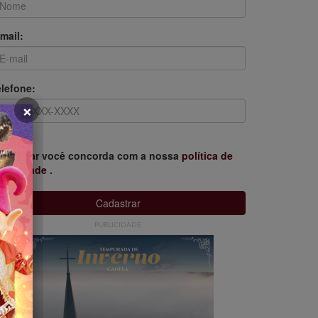
mail:
elefone:
×
o aceitar você concorda com a nossa
política de
rivacidade
.
Cadastrar
PUBLICIDADE