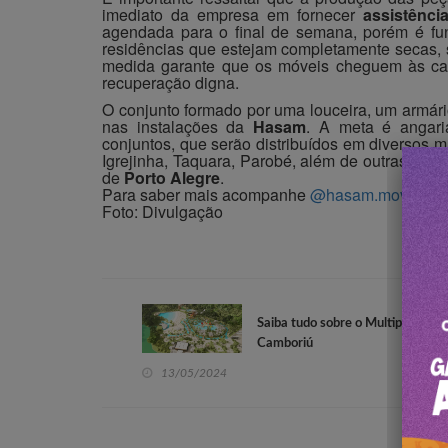
imediato da empresa em fornecer
assistênc
agendada para o final de semana, porém é fu
residências que estejam completamente secas, s
medida garante que os móveis cheguem às cas
recuperação digna.
O conjunto formado por uma louceira, um armár
nas instalações da
Hasam
. A meta é angar
conjuntos, que serão distribuídos em diversos m
Igrejinha, Taquara, Parobé, além de outras loca
de
Porto Alegre
.
Para saber mais acompanhe
@hasam.moveis
Foto: Divulgação
Saiba tudo sobre o Multiparque
Camboriú
13/05/2024