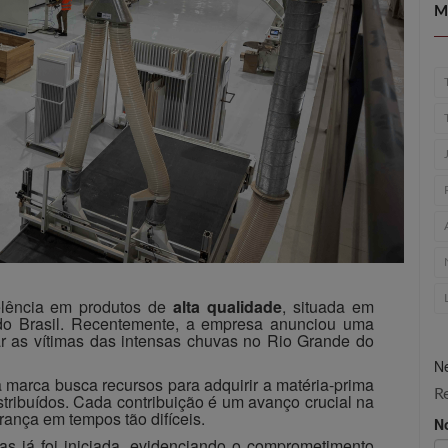
M
elência em produtos de
alta qualidade
, situada em
do Brasil. Recentemente, a empresa anunciou uma
ar as vítimas das intensas chuvas no Rio Grande do
Ne
a marca busca recursos para adquirir a matéria-prima
R
tribuídos. Cada contribuição é um avanço crucial na
rança em tempos tão difíceis.
N
as já foi iniciada, evidenciando o comprometimento