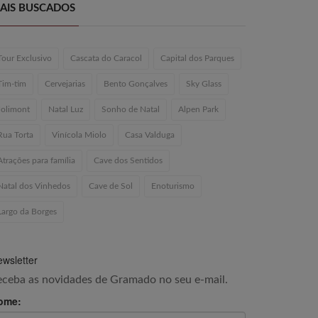
AIS BUSCADOS
Tour Exclusivo
Cascata do Caracol
Capital dos Parques
Tim-tim
Cervejarias
Bento Gonçalves
Sky Glass
Jolimont
Natal Luz
Sonho de Natal
Alpen Park
Rua Torta
Vinícola Miolo
Casa Valduga
Atrações para família
Cave dos Sentidos
Natal dos Vinhedos
Cave de Sol
Enoturismo
Largo da Borges
wsletter
eceba as novidades de Gramado no seu e-mail.
ome: