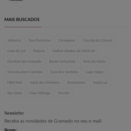
MAIS BUSCADOS
Jolimont
Tour Exclusivo
Cervejarias
Cascata do Caracol
Cave de Sol
Festuris
Melhor destino de 2023/24
Giordani em Gramado
Bento Gonçalves
Vinícola Miolo
Vinícola Dom Cândido
Cave dos Sentidos
Lago Negro
NBA Park
Natal dos Vinhedos
Enoturismo
Natal Luz
Sky Glass
Casa Valduga
Tim-tim
Newsletter
Receba as novidades de Gramado no seu e-mail.
Nome: