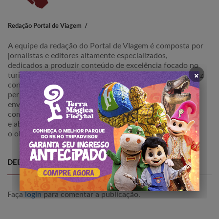
Redação Portal de Viagem
A equipe da redação do Portal de VIagem é composta por
jornalistas e editores altamente especializados,
dedicados a produzir conteúdo de excelência focado no
×
turismo em âmbito regional e nacional. Nossa equipe traz
consigo um profundo conhecimento e paixão pelo setor,
permitindo-nos oferecer informações abrangentes e
envolventes para os nossos leitores. Estamos
comprometidos em proporcionar uma perspectiva única
e abalizada sobre destinos, atrações e experiências, com
o objetivo de inspirar e guiar viajantes em suas jornadas.
DEIXE SEU COMETÁRIO
Faça
login
para comentar a publicação.