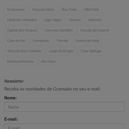
Enoturismo
Vinícola Miolo
Rua Torta
NBA Park
Natal dos Vinhedos
Lago Negro
Festuris
Jolimont
Capital dos Parques
Cave dos Sentidos
Cascata do Caracol
Cave de Sol
Cervejarias
Tim-tim
Sonho de Natal
Vinícola Dom Cândido
Largo da Borges
Casa Valduga
Desenvolvimento
Sky Glass
Newsletter
Receba as novidades de Gramado no seu e-mail.
Nome:
E-mail: