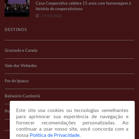
Casa Cooperativa celebra 15 anos com homenagem à
história do cooperativismo
27/07/2026
DESTINOS
Gramado e Canela
Vale dos Vinhedos
Foz do Iguaçu
Balneário Camboriú
Este site usa cookies ou tecnologias semelhantes
Porto Alegre
para aprimorar sua experiência de navegação e
fornecer recomendações personalizadas. Ao
continuar a usar nosso site, você concorda com a
nossa
Política de Privacidade.