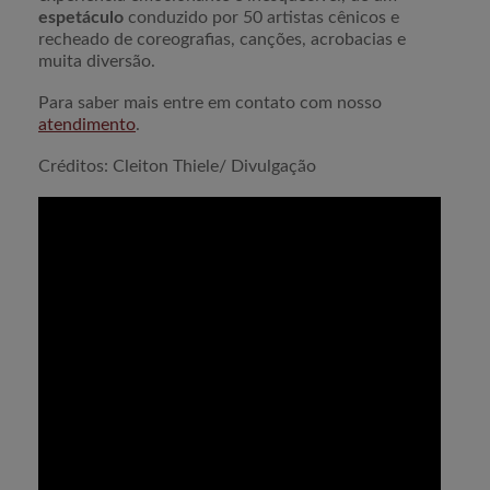
espetáculo
conduzido por 50 artistas cênicos e
recheado de coreografias, canções, acrobacias e
muita diversão.
Para saber mais entre em contato com nosso
atendimento
.
Créditos: Cleiton Thiele/ Divulgação