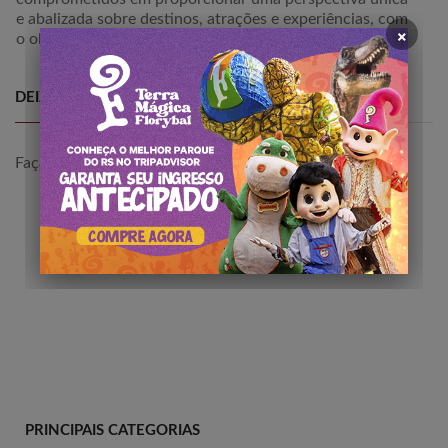
e abalizada sobre destinos, atrações e experiências, com
×
o objetivo de inspirar e guiar viajantes em suas jornadas.
DEIXE SEU COMETÁRIO
Faça
login
para comentar a publicação.
PRINCIPAIS CATEGORIAS