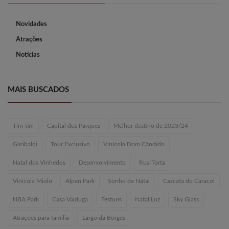
Novidades
Atrações
Notícias
MAIS BUSCADOS
Tim-tim
Capital dos Parques
Melhor destino de 2023/24
Garibaldi
Tour Exclusivo
Vinícola Dom Cândido
Natal dos Vinhedos
Desenvolvimento
Rua Torta
Vinícola Miolo
Alpen Park
Sonho de Natal
Cascata do Caracol
NBA Park
Casa Valduga
Festuris
Natal Luz
Sky Glass
Atrações para família
Largo da Borges