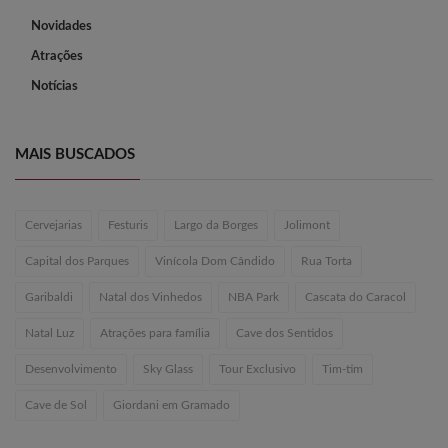
Novidades
Atrações
Notícias
MAIS BUSCADOS
Cervejarias
Festuris
Largo da Borges
Jolimont
Capital dos Parques
Vinícola Dom Cândido
Rua Torta
Garibaldi
Natal dos Vinhedos
NBA Park
Cascata do Caracol
Natal Luz
Atrações para família
Cave dos Sentidos
Desenvolvimento
Sky Glass
Tour Exclusivo
Tim-tim
Cave de Sol
Giordani em Gramado