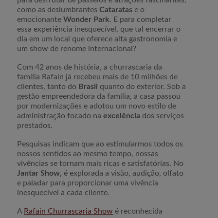
para desfrutar de passeios e atrações fascinantes,
como as deslumbrantes
Cataratas
e o
emocionante
Wonder Park
. E para completar
essa experiência inesquecível, que tal encerrar o
dia em um local que oferece alta gastronomia e
um show de renome internacional?
Com 42 anos de história, a churrascaria da
família Rafain já recebeu mais de 10 milhões de
clientes, tanto do
Brasil
quanto do exterior. Sob a
gestão empreendedora da família, a casa passou
por modernizações e adotou um novo estilo de
administração focado na
excelência
dos serviços
prestados.
Pesquisas indicam que ao estimularmos todos os
nossos sentidos ao mesmo tempo, nossas
vivências se tornam mais ricas e satisfatórias. No
Jantar Show,
é explorada a visão, audição, olfato
e paladar para proporcionar uma vivência
inesquecível a cada cliente.
A
Rafain Churrascaria Show
é reconhecida