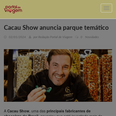
Cacau Show anuncia parque temático
02/01/2024
por Redação Portal de Viagem
0
Novidades
A
Cacau Show
, uma das
principais fabricantes de