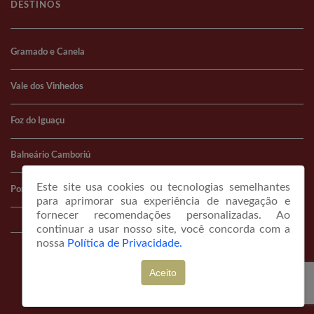
DESTINOS
Gramado e Canela
Vale dos Vinhedos
Foz do Iguaçu
Balneário Camboriú
Este site usa cookies ou tecnologias semelhantes
Porto Alegre
para aprimorar sua experiência de navegação e
fornecer recomendações personalizadas. Ao
continuar a usar nosso site, você concorda com a
nossa
Política de Privacidade.
© COPYRIGHT 2026 portaldeviagem.com.br
Aceito