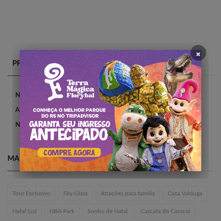
×
PRINCIPAIS CATEGORIAS
Novidades
Atrações
Notícias
MAIS BUSCADOS
Tour Exclusivo
Sky Glass
Atrações para família
Casa Valduga
Natal Luz
NBA Park
Sonho de Natal
Cascata do Caracol