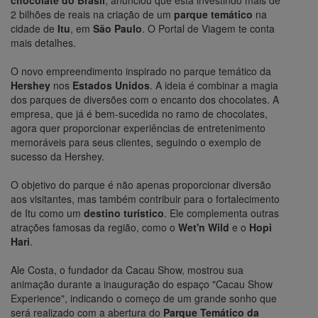
chocolate do Brasil
, anunciou que está investindo mais de
2 bilhões de reais na criação de um
parque temático
na
cidade de
Itu
, em
São Paulo
. O Portal de Viagem te conta
mais detalhes.
O novo empreendimento inspirado no parque temático da
Hershey
nos
Estados Unidos
. A ideia é combinar a magia
dos parques de diversões com o encanto dos chocolates. A
empresa, que já é bem-sucedida no ramo de chocolates,
agora quer proporcionar experiências de entretenimento
memoráveis para seus clientes, seguindo o exemplo de
sucesso da Hershey.
O objetivo do parque é não apenas proporcionar diversão
aos visitantes, mas também contribuir para o fortalecimento
de Itu como um
destino turístico
. Ele complementa outras
atrações famosas da região, como o
Wet'n Wild
e o
Hopi
Hari
.
Ale Costa, o fundador da Cacau Show, mostrou sua
animação durante a inauguração do espaço "Cacau Show
Experience", indicando o começo de um grande sonho que
será realizado com a abertura do
Parque Temático da