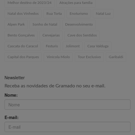
Melhor destino de 2023/24
Atrações para família
Natal dos Vinhedos
Rua Torta
Enoturismo
Natal Luz
Alpen Park
Sonho de Natal
Desenvolvimento
Bento Gonçalves
Cervejarias
Cave dos Sentidos
Cascata do Caracol
Festuris
Jolimont
Casa Valduga
Capital dos Parques
Vinícola Miolo
Tour Exclusivo
Garibaldi
Newsletter
Receba as novidades de Gramado no seu e-mail.
Nome:
E-mail: