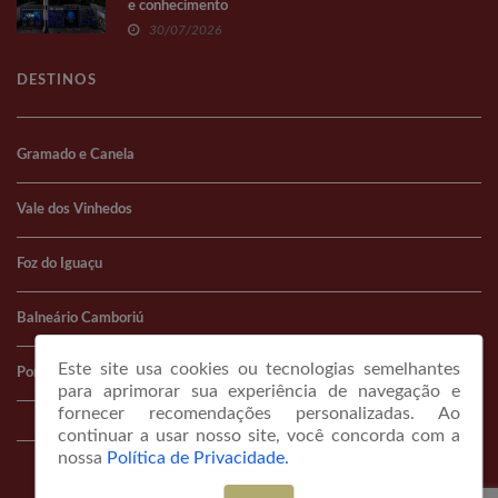
e conhecimento
30/07/2026
DESTINOS
Gramado e Canela
Vale dos Vinhedos
Foz do Iguaçu
Balneário Camboriú
Este site usa cookies ou tecnologias semelhantes
Porto Alegre
para aprimorar sua experiência de navegação e
fornecer recomendações personalizadas. Ao
continuar a usar nosso site, você concorda com a
nossa
Política de Privacidade.
© COPYRIGHT 2026 portaldeviagem.com.br