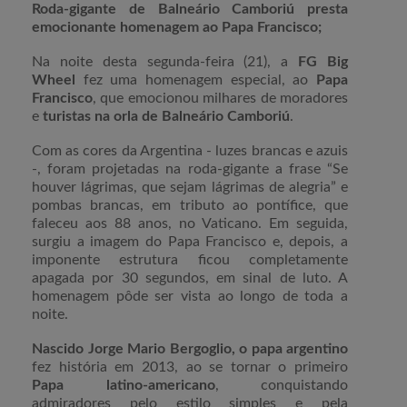
Roda-gigante de Balneário Camboriú presta
emocionante homenagem ao Papa Francisco;
Na noite desta segunda-feira (21), a
FG Big
Wheel
fez uma homenagem especial, ao
Papa
Francisco
, que emocionou milhares de moradores
e
turistas na orla de Balneário Camboriú
.
Com as cores da Argentina - luzes brancas e azuis
-, foram projetadas na roda-gigante a frase “Se
houver lágrimas, que sejam lágrimas de alegria” e
pombas brancas, em tributo ao pontífice, que
faleceu aos 88 anos, no Vaticano. Em seguida,
surgiu a imagem do Papa Francisco e, depois, a
imponente estrutura ficou completamente
apagada por 30 segundos, em sinal de luto. A
homenagem pôde ser vista ao longo de toda a
noite.
Nascido Jorge Mario Bergoglio, o papa argentino
fez história em 2013, ao se tornar o primeiro
Papa latino-americano
, conquistando
admiradores pelo estilo simples e pela