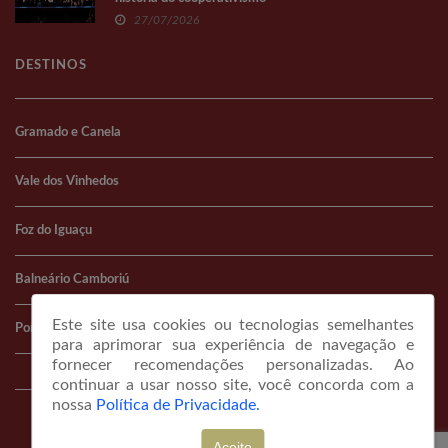
27/07/2026
DESTINOS
Gramado e Canela
Vale dos Vinhedos
Foz do Iguaçu
Balneário Camboriú
Este site usa cookies ou tecnologias semelhantes
Porto Alegre
para aprimorar sua experiência de navegação e
fornecer recomendações personalizadas. Ao
continuar a usar nosso site, você concorda com a
nossa
Política de Privacidade.
© COPYRIGHT 2026 portaldeviagem.com.br
Aceito