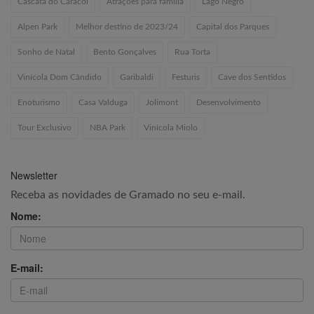
Cascata do Caracol
Atrações para família
Lago Negro
Alpen Park
Melhor destino de 2023/24
Capital dos Parques
Sonho de Natal
Bento Gonçalves
Rua Torta
Vinícola Dom Cândido
Garibaldi
Festuris
Cave dos Sentidos
Enoturismo
Casa Valduga
Jolimont
Desenvolvimento
Tour Exclusivo
NBA Park
Vinícola Miolo
Newsletter
Receba as novidades de Gramado no seu e-mail.
Nome:
E-mail: