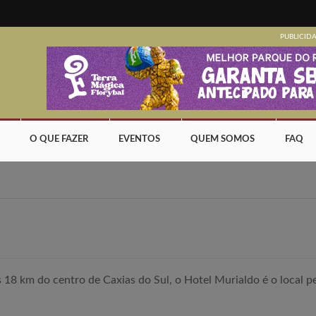
PUBLICID
O QUE FAZER
EVENTOS
QUEM SOMOS
FAQ
s 18 km do centro de Caxias do Sul, o Hotel Murialdo é o local 