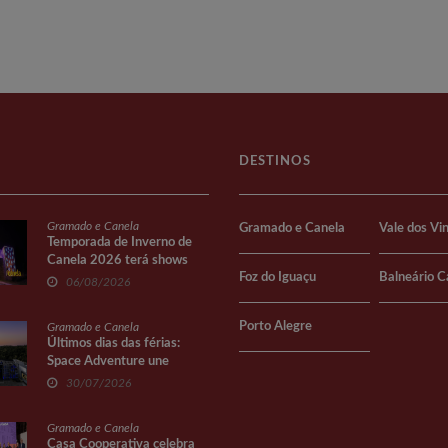
DESTINOS
Gramado e Canela
Gramado e Canela
Vale dos Vi
Temporada de Inverno de
Canela 2026 terá shows
Foz do Iguaçu
Balneário 
gratuitos na Praça João
06/08/2026
Corrêa
Porto Alegre
Gramado e Canela
Últimos dias das férias:
Space Adventure une
diversão e conhecimento
30/07/2026
Gramado e Canela
Casa Cooperativa celebra