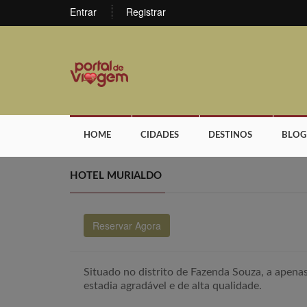
Entrar
Registrar
HOME
CIDADES
DESTINOS
BLOG
HOTEL MURIALDO
Reservar Agora
Situado no distrito de Fazenda Souza, a apena
estadia agradável e de alta qualidade.