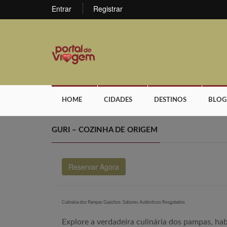
Entrar
Registrar
HOME
CIDADES
DESTINOS
BLOG
GURI – COZINHA DE ORIGEM
Reservar Agora
Culinária dos Pampas Gaúchos: Sabores Autênticos Resgatados
Explore a verdadeira culinária dos pampas, h