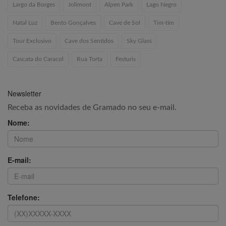
Largo da Borges
Jolimont
Alpen Park
Lago Negro
Natal Luz
Bento Gonçalves
Cave de Sol
Tim-tim
Tour Exclusivo
Cave dos Sentidos
Sky Glass
Cascata do Caracol
Rua Torta
Festuris
Newsletter
Receba as novidades de Gramado no seu e-mail.
Nome:
E-mail:
Telefone: