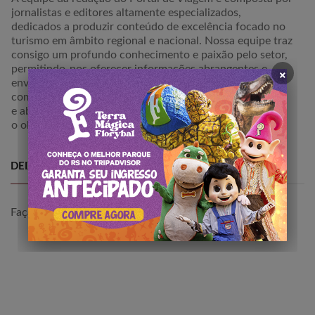
jornalistas e editores altamente especializados,
dedicados a produzir conteúdo de excelência focado no
turismo em âmbito regional e nacional. Nossa equipe traz
consigo um profundo conhecimento e paixão pelo setor,
×
permitindo-nos oferecer informações abrangentes e
envolventes para os nossos leitores. Estamos
comprometidos em proporcionar uma perspectiva única
e abalizada sobre destinos, atrações e experiências, com
o objetivo de inspirar e guiar viajantes em suas jornadas.
DEIXE SEU COMETÁRIO
Faça
login
para comentar a publicação.