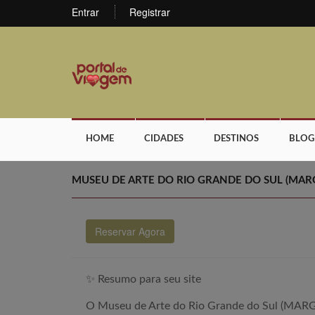
Entrar
Registrar
HOME
CIDADES
DESTINOS
BLOG
MUSEU DE ARTE DO RIO GRANDE DO SUL (MAR
Reservar Agora
✨ Resumo para seu site
O Museu de Arte do Rio Grande do Sul (MARGS)