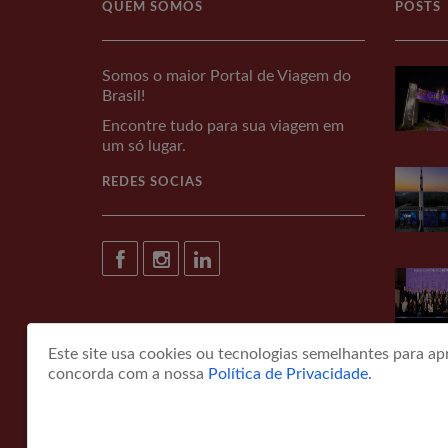
QUEM SOMOS
POSTS
Somos o maior Portal de Viagem do
Brasil!
Encontre tudo para sua viagem em
um só lugar.
REDES SOCIAS
Este site usa cookies ou tecnologias semelhantes para a
concorda com a nossa
Política de Privacidade.
© COPYRIGHT 2026 portaldeviagem.com.br