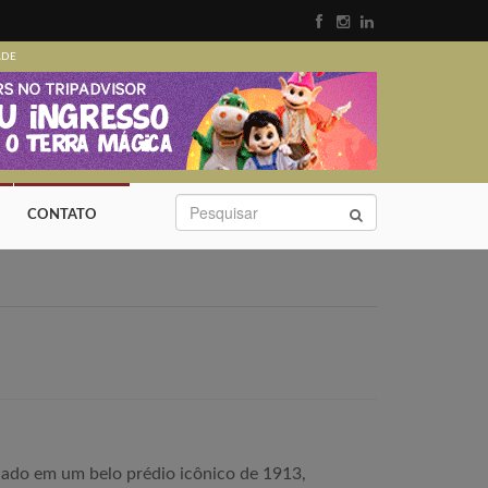
ADE
CONTATO
lado em um belo prédio icônico de 1913,