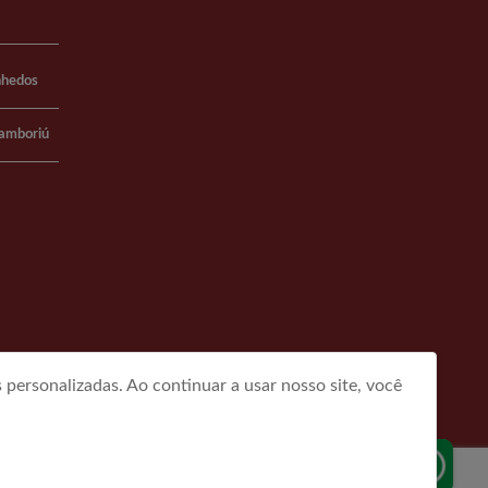
nhedos
Camboriú
personalizadas. Ao continuar a usar nosso site, você
FAQ
Quem Somos
Contato
Política de Privacidade