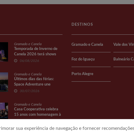
DESTINOS
Gramado e Canela
Gramado e Canela
Vale dos Vi
Temporada de Inverno de
Canela 2026 terá shows
Foz do Iguaçu
Balneário 
gratuitos na Praça João
06/08/2026
Corrêa
Porto Alegre
Gramado e Canela
Últimos dias das férias:
Space Adventure une
diversão e conhecimento
30/07/2026
Gramado e Canela
Casa Cooperativa celebra
15 anos com homenagem à
história do cooperativismo
27/07/2026
primorar sua experiência de navegação e fornecer recomendações 