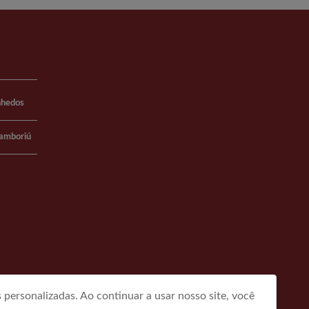
nhedos
Camboriú
personalizadas. Ao continuar a usar nosso site, você