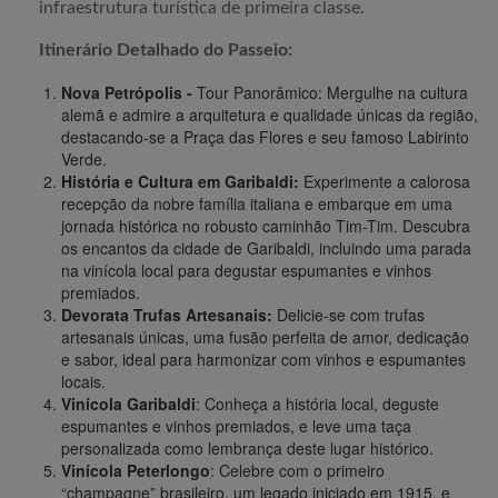
infraestrutura turística de primeira classe.
Itinerário Detalhado do Passeio:
Nova Petrópolis -
Tour Panorâmico: Mergulhe na cultura
alemã e admire a arquitetura e qualidade únicas da região,
destacando-se a Praça das Flores e seu famoso Labirinto
Verde.
História e Cultura em Garibaldi:
Experimente a calorosa
recepção da nobre família italiana e embarque em uma
jornada histórica no robusto caminhão Tim-Tim. Descubra
os encantos da cidade de Garibaldi, incluindo uma parada
na vinícola local para degustar espumantes e vinhos
premiados.
Devorata Trufas Artesanais:
Delicie-se com trufas
artesanais únicas, uma fusão perfeita de amor, dedicação
e sabor, ideal para harmonizar com vinhos e espumantes
locais.
Vinícola Garibaldi
: Conheça a história local, deguste
espumantes e vinhos premiados, e leve uma taça
personalizada como lembrança deste lugar histórico.
Vinícola Peterlongo
: Celebre com o primeiro
“champagne” brasileiro, um legado iniciado em 1915, e