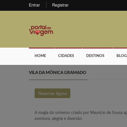
Entrar
Registrar
HOME
CIDADES
DESTINOS
BLOG
VILA DA MÔNICA GRAMADO
Reservar Agora
A magia do universo criado por Mauricio de Sousa a
aventura, alegria e diversão.