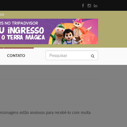
ADE
CONTATO
ersonagens estão ansiosos para recebê-lo com muita