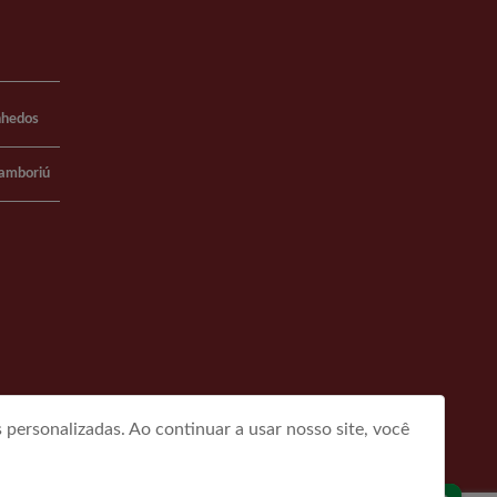
nhedos
Camboriú
personalizadas. Ao continuar a usar nosso site, você
FAQ
Quem Somos
Contato
Política de Privacidade