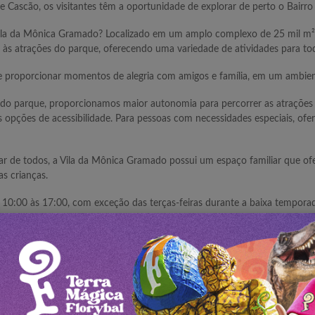
 Cascão, os visitantes têm a oportunidade de explorar de perto o Bairro
ila da Mônica Gramado? Localizado em um amplo complexo de 25 mil m², 
às atrações do parque, oferecendo uma variedade de atividades para toda
 e proporcionar momentos de alegria com amigos e família, em um ambient
or do parque, proporcionamos maior autonomia para percorrer as atrações 
as opções de acessibilidade. Para pessoas com necessidades especiais, o
de todos, a Vila da Mônica Gramado possui um espaço familiar que ofer
as crianças.
10:00 às 17:00, com exceção das terças-feiras durante a baixa temporad
 distribuídos em todo o complexo do parque, com opções que vão desde 
 com diversas opções, incluindo fast food e pratos executivos (inclusi
PUBLICIDADE