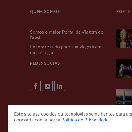
QUEM SOMOS
POSTS
Somos o maior Portal de Viagem do
Brasil!
Encontre tudo para sua viagem em
um só lugar.
REDES SOCIAS
Este site usa cookies ou tecnologias semelhantes para a
concorda com a nossa
Política de Privacidade.
© COPYRIGHT 2026 portaldeviagem.com.br