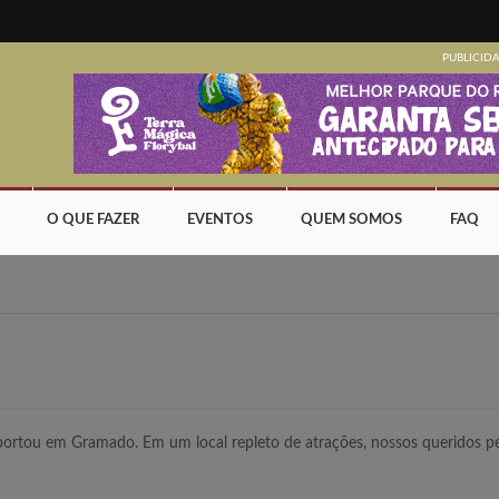
PUBLICID
O QUE FAZER
EVENTOS
QUEM SOMOS
FAQ
portou em Gramado. Em um local repleto de atrações, nossos queridos p