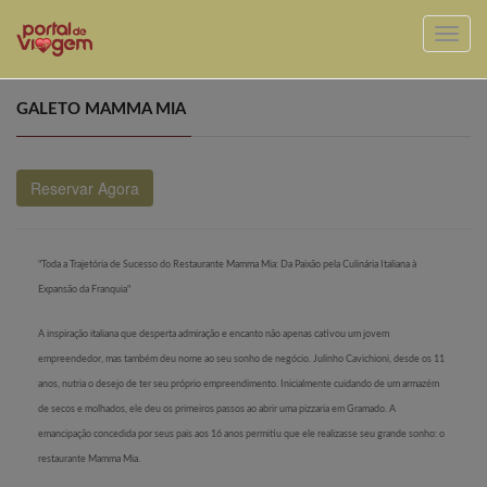
GALETO MAMMA MIA
Reservar Agora
"Toda a Trajetória de Sucesso do Restaurante Mamma Mia: Da Paixão pela Culinária Italiana à
Expansão da Franquia"
A inspiração italiana que desperta admiração e encanto não apenas cativou um jovem
empreendedor, mas também deu nome ao seu sonho de negócio. Julinho Cavichioni, desde os 11
anos, nutria o desejo de ter seu próprio empreendimento. Inicialmente cuidando de um armazém
de secos e molhados, ele deu os primeiros passos ao abrir uma pizzaria em Gramado. A
emancipação concedida por seus pais aos 16 anos permitiu que ele realizasse seu grande sonho: o
restaurante Mamma Mia.