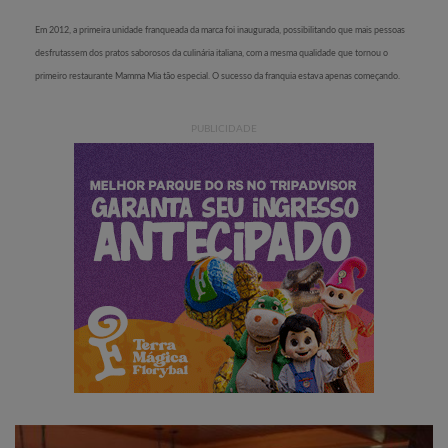
Em 2012, a primeira unidade franqueada da marca foi inaugurada, possibilitando que mais pessoas
desfrutassem dos pratos saborosos da culinária italiana, com a mesma qualidade que tornou o
primeiro restaurante Mamma Mia tão especial. O sucesso da franquia estava apenas começando.
PUBLICIDADE