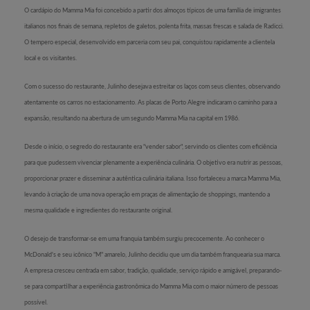
O cardápio do Mamma Mia foi concebido a partir dos almoços típicos de uma família de imigrantes
italianos nos finais de semana, repletos de galetos, polenta frita, massas frescas e salada de Radicci.
O tempero especial, desenvolvido em parceria com seu pai, conquistou rapidamente a clientela
local e os visitantes.
Com o sucesso do restaurante, Julinho desejava estreitar os laços com seus clientes, observando
atentamente os carros no estacionamento. As placas de Porto Alegre indicaram o caminho para a
expansão, resultando na abertura de um segundo Mamma Mia na capital em 1986.
Desde o início, o segredo do restaurante era "vender sabor", servindo os clientes com eficiência
para que pudessem vivenciar plenamente a experiência culinária. O objetivo era nutrir as pessoas,
proporcionar prazer e disseminar a autêntica culinária italiana. Isso fortaleceu a marca Mamma Mia,
levando à criação de uma nova operação em praças de alimentação de shoppings, mantendo a
mesma qualidade e ingredientes do restaurante original.
O desejo de transformar-se em uma franquia também surgiu precocemente. Ao conhecer o
McDonald's e seu icônico "M" amarelo, Julinho decidiu que um dia também franquearia sua marca.
A empresa cresceu centrada em sabor, tradição, qualidade, serviço rápido e amigável, preparando-
se para compartilhar a experiência gastronômica do Mamma Mia com o maior número de pessoas
possível.