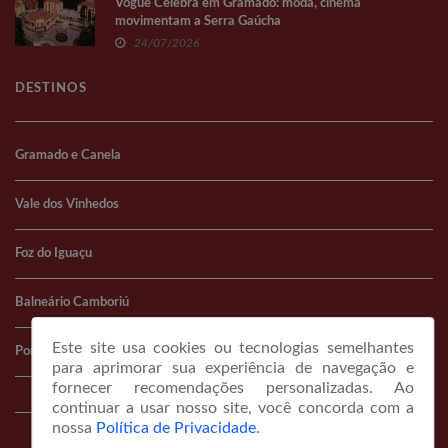
Vogue Celebra em Gramado: moda, cinema
movimentam a Serra Gaúcha
24/07/2026
DESTINOS
Gramado e Canela
Vale dos Vinhedos
Foz do Iguaçu
Balneário Camboriú
Este site usa cookies ou tecnologias semelhantes
Porto Alegre
para aprimorar sua experiência de navegação e
fornecer recomendações personalizadas. Ao
continuar a usar nosso site, você concorda com a
nossa
Política de Privacidade.