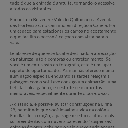
tudo é que a entrada é gratuita, tornando-o acessível
a todos os visitantes.
Encontre o Belvedere Vale do Quilombo na Avenida
das Hortênsias, no caminho em direção a Canela. Há
um espaço para estacionar os carros no acostamento,
o que facilita o acesso à calçada com vista para o
vale.
Lembre-se de que este local é destinado à apreciação
da natureza, não a compras ou entretenimento. Se
você é um entusiasta da fotografia, este é um lugar
repleto de oportunidades. As manhãs oferecem uma
iluminação especial, enquanto as tardes realçam a
paisagem com o sol. Leve consigo um chimarrão, uma
bebida típica gaúcha, e desfrute de momentos
memoráveis, especialmente durante o pôr-do-sol.
À distância, é possível avistar construções na Linha
28, permitindo que você imagine a vida na colônia.
Em dias de cerração, a paisagem se torna ainda mais
surpreendente, com nuvens parecendo "suspensas"
entre as árvores, cobrindo o vale e revelando apenas