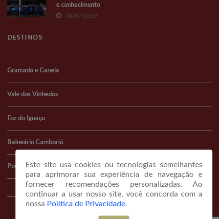
e conhecimento
30/07/2026
DESTINOS
Gramado e Canela
Vale dos Vinhedos
Foz do Iguaçu
Balneário Camboriú
Este site usa cookies ou tecnologias semelhantes
Porto Alegre
para aprimorar sua experiência de navegação e
fornecer recomendações personalizadas. Ao
continuar a usar nosso site, você concorda com a
nossa
Política de Privacidade.
© COPYRIGHT 2026 portaldeviagem.com.br