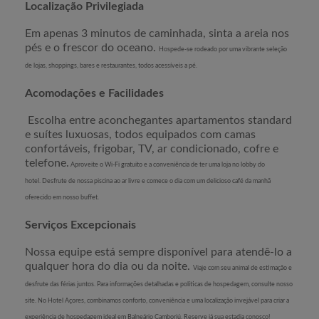
Localização Privilegiada
Em apenas 3 minutos de caminhada, sinta a areia nos
pés e o frescor do oceano.
Hospede-se rodeado por uma vibrante seleção
de lojas, shoppings, bares e restaurantes, todos acessíveis a pé.
Acomodações e Facilidades
Escolha entre aconchegantes apartamentos standard
e suítes luxuosas, todos equipados com camas
confortáveis, frigobar, TV, ar condicionado, cofre e
telefone.
Aproveite o Wi-Fi gratuito e a conveniência de ter uma loja no lobby do
hotel.
Desfrute de nossa piscina ao ar livre e comece o dia com um delicioso café da manhã
oferecido em nosso buffet.
Serviços Excepcionais
Nossa equipe está sempre disponível para atendê-lo a
qualquer hora do dia ou da noite.
Viaje com seu animal de estimação e
desfrute das férias juntos.
Para informações detalhadas e políticas de hospedagem, consulte nosso
site. No Hotel Açores, combinamos conforto, conveniência e uma localização invejável para criar a
experiência de hospedagem ideal em Balneário Camboriú. Reserve já sua estadia conosco!